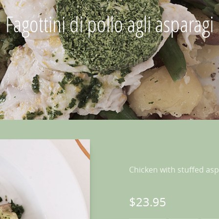
Fagottini di pollo agli asparagi
Chicken with stuffed as
$23.95