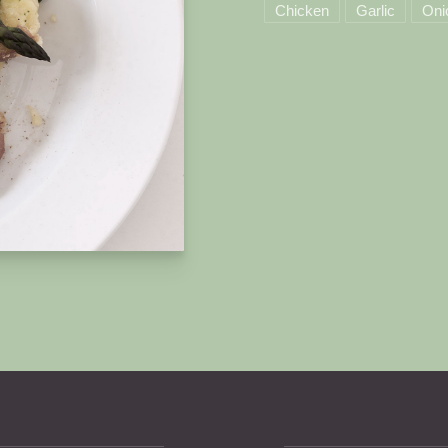
Chicken
Garlic
Oni