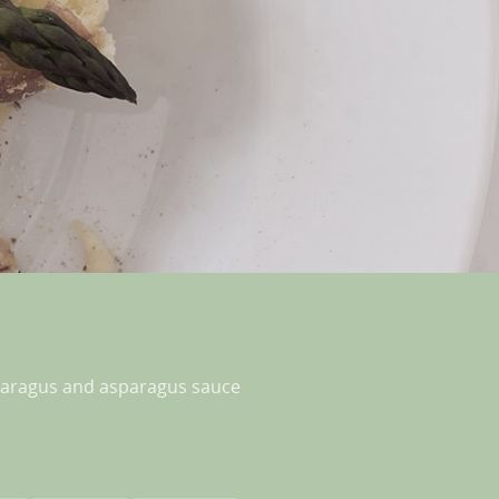
paragus and asparagus sauce