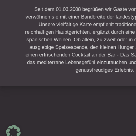
Seit dem 01.03.2008 begrüßen wir Gäste von
verwöhnen sie mit einer Bandbreite der landesty
Unsere vielfältige Karte empfiehlt traditio
reichhaltigen Hauptgerichten, ergänzt durch ein
spanischen Weinen. Ob allein, zu zweit oder in 
ausgiebige Speiseabende, den kleinen Hunger
einen erfrischenden Cocktail an der Bar - Das Sa 
das mediterrane Lebensgefühl einzutauchen und 
genussfreudiges Erlebnis.
New Window
WordPress Theme by
FORQY