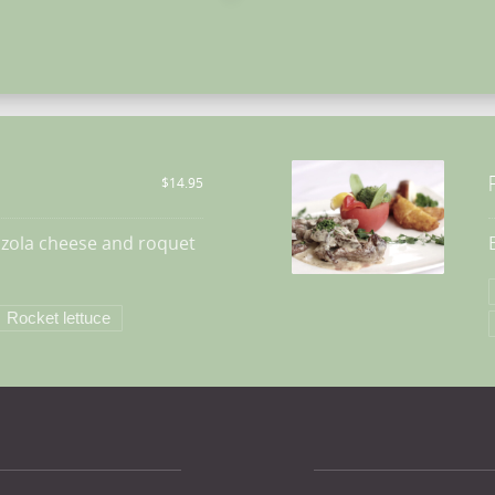
F
$14.95
nzola cheese and roquet
Filetto di manzo “Be
$18.95
Rocket lettuce