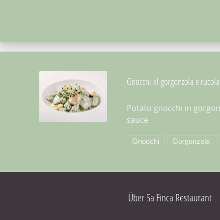
Gnocchi al gorgonzola e rucola
Potato gnocchi in gorgo
sauce
PREVIOUS
Gnocchi al gorgonzola e rucola
$14.95
Gnocchi
Gorgonzola
Über Sa Finca Restaurant