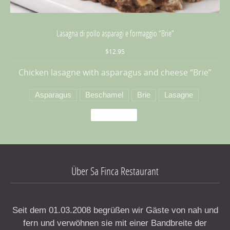
Lasagna di pollo asparagi e formaggio “Brie”
$12.95
Lasagna di pollo asparagi e formaggio “Brie”
$12.95
Chicken lasagne with asparagus and cheese “Brie”
Asparagus
Beschamel
Brie
Lasagne
Delicious
PREVIOUS
NE
Über Sa Finca Restaurant
Seit dem 01.03.2008 begrüßen wir Gäste von nah und
fern und verwöhnen sie mit einer Bandbreite der