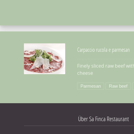
Carpaccio rucola e parmesan
Finely sliced raw beef w
cheese
PREVIOUS
Carpaccio rucola e parmesan
$6.95
Parmesan
Raw beef
Über Sa Finca Restaurant