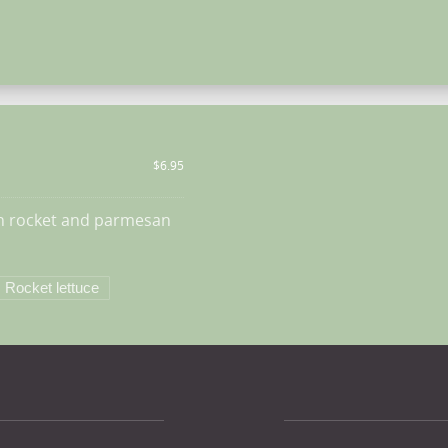
$6.95
ith rocket and parmesan
Rocket lettuce