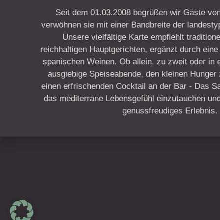
Seit dem 01.03.2008 begrüßen wir Gäste von
verwöhnen sie mit einer Bandbreite der landesty
Unsere vielfältige Karte empfiehlt traditio
reichhaltigen Hauptgerichten, ergänzt durch ein
spanischen Weinen. Ob allein, zu zweit oder in 
ausgiebige Speiseabende, den kleinen Hunger
einen erfrischenden Cocktail an der Bar - Das Sa 
das mediterrane Lebensgefühl einzutauchen und 
genussfreudiges Erlebnis.
New Window
WordPress Theme by
FORQY