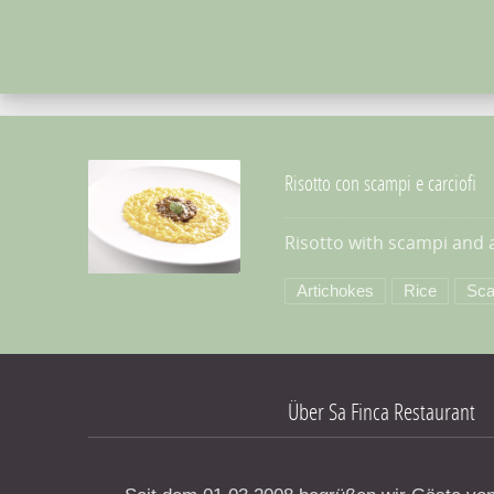
Risotto con scampi e carciofi
Risotto with scampi and 
PREVIOUS
Risotto con scampi e carciofi
Artichokes
Rice
Sca
Über Sa Finca Restaurant