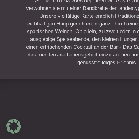
Seit dem 01.03.2008 begrüßen wir Gäste von
verwöhnen sie mit einer Bandbreite der landesty
Unsere vielfältige Karte empfiehlt traditio
reichhaltigen Hauptgerichten, ergänzt durch ein
spanischen Weinen. Ob allein, zu zweit oder in 
ausgiebige Speiseabende, den kleinen Hunger
einen erfrischenden Cocktail an der Bar - Das Sa 
das mediterrane Lebensgefühl einzutauchen und 
genussfreudiges Erlebnis.
New Window
WordPress Theme by
FORQY