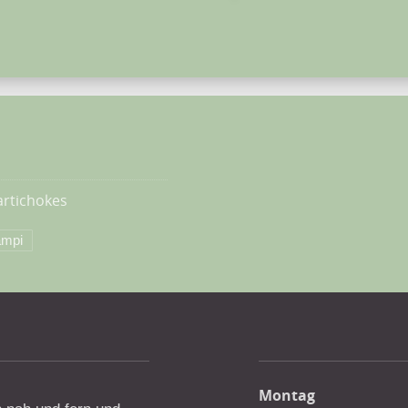
artichokes
mpi
Montag