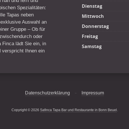
 nah und fern und
Dienstag
pischen Spezialitäten:
nelle Tapas neben
Mittwoch
e exklusive Auswahl an
Donnerstag
einer Gruppe – Ob für
Freitag
 zwischendurch oder
Finca lädt Sie ein, in
Samstag
verspricht Ihnen ein
Datenschutzerklärung
Impressum
Copyright © 2026
Safinca Tapa Bar und Restaurante in Bonn Beuel
.